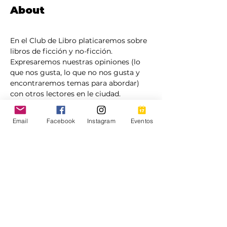
About
En el Club de Libro platicaremos sobre 
libros de ficción y no-ficción. 
Expresaremos nuestras opiniones (lo 
que nos gusta, lo que no nos gusta y 
encontraremos temas para abordar) 
con otros lectores en le ciudad.
Aquellos que se registren recibirán 
Email
Facebook
Instagram
Eventos
instrucciones por correo electrónico 
aproximadamente 24 horas antes del 
evento.
Show More
This event has a group. You’re welcome
to join the group once you register for
the event.