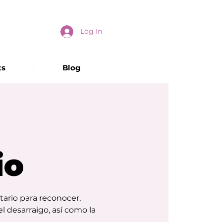
Log In
ts
Blog
io
ario para reconocer,
l desarraigo, así como la