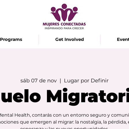
Programs
Get Involved
Even
sáb 07 de nov
  |  
Lugar por Definir
uelo Migrator
Mental Health, contarás con un entorno seguro y comunit
ociones que emergen al migrar: la nostalgia, la pérdida, e
esperanza y las nuevas oportunidades.