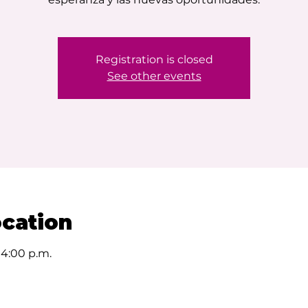
Registration is closed
See other events
cation
 4:00 p.m.