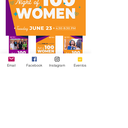
Email
Facebook
Instagram
Eventos
Mujeres Conectadas
 ha sido invitada 
como 
embajador
 y estamos lanzando 
la convocatoria para el 2026 Night of 
100+ Women. El evento será el martes 
23 de junio, de 4:30 a 8:30 PM en el 
Biltwell Event Center en Indianápolis .
El tema de este año es 
"Haciendo lo 
invisible, visible: Iluminando el 
trabajo de las cuidadoras"
 , y la 