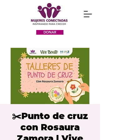
DONAR
✂️Punto de cruz
con Rosaura
Zamora | Vive