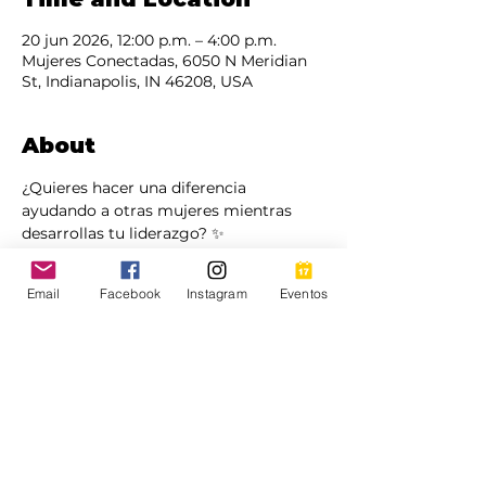
20 jun 2026, 12:00 p.m. – 4:00 p.m.
Mujeres Conectadas, 6050 N Meridian
St, Indianapolis, IN 46208, USA
About
¿Quieres hacer una diferencia 
ayudando a otras mujeres mientras 
desarrollas tu liderazgo? ✨
Estamos buscando mujeres que 
Email
Facebook
Instagram
Eventos
deseen formar parte de la Red de 
Voluntariado de Mujeres Conectadas.
Ser voluntaria es mucho más que 
ayudar.
Es aprender.
Es crecer.