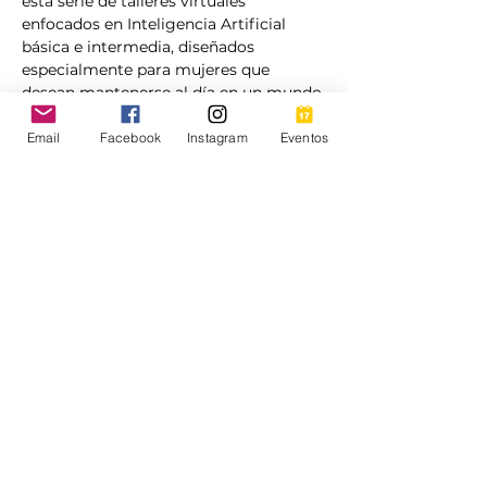
esta serie de talleres virtuales 
enfocados en Inteligencia Artificial 
básica e intermedia, diseñados 
especialmente para mujeres que 
desean mantenerse al día en un mundo 
digital en constante cambio.
Email
Facebook
Instagram
Eventos
Más allá de la tecnología, estos 
encuentros son una oportunidad para 
fortalecer tu seguridad, ampliar tus 
conocimientos y cultivar tu bienestar 
emocional a través del aprendizaje. Al 
comprender las herramientas digitales 
que hoy impactan nuestras vidas y 
decisiones, también cultivamos 
autonomía, confianza y conexión con 
otras mujeres.
Ya seas principiante o tengas algo de 
experiencia, este espacio es para ti.
💡 ¡Conéctate, aprende y crece con 
nosotras!