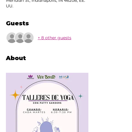
Meridian St, Indianapolis, IN 46208, EE.
UU.
Guests
+ 8 other guests
About