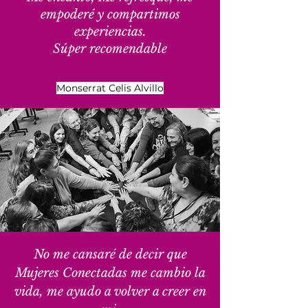
empoderé y compartimos
experiencias.
Súper recomendable
Monserrat Celis Alvillo
No me cansaré de decir que
Mujeres Conectadas me cambio la
vida, me ayudo a volver a creer en