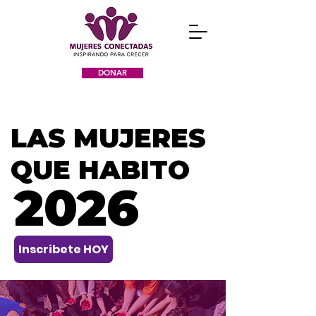
DONAR
LAS MUJERES
LAS MUJERES
QUE HABITO
QUE HABITO
2026
2026
Inscribete HOY