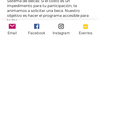
Sistema de Becas: Si el costo es un
impedimento para tu participación, te
animamos a solicitar una beca. Nuestro
objetivo es hacer el programa accesible para
todas.
Aplica
AQUI
Email
Facebook
Instagram
Eventos
Las plazas son limitadas para
asegurar una experiencia
personalizada y profundamente
enriquecedora