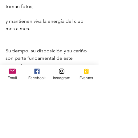
toman fotos,
y mantienen viva la energía del club 
mes a mes.
Su tiempo, su disposición y su cariño 
son parte fundamental de este 
proyecto.
Email
Facebook
Instagram
Eventos
 Un cierre... y un comienzo
Durante la convivencia final, 
entregamos certificados, abrazos, risas 
y el nuevo libro que leeremos en enero:
 El libro para iniciar el 2026 será:
[coloca aquí el título del libro]