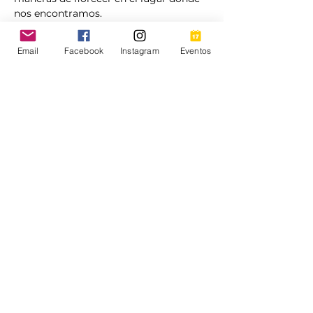
nos encontramos.
Importante:
 Este será un evento 
Email
Facebook
Instagram
Eventos
comunitario, por lo que te animamos a 
traer algo para compartir. Puede ser 
un platillo, un postre o una bebida, lo 
esencial es participar con el corazón y 
disfrutar juntas de la mesa compartida. 
💛
Mostrar más
Compartir este evento