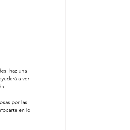
des, haz una 
ayudará a ver 
da.
osas por las 
focarte en lo 