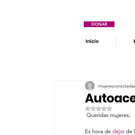
DONAR
Inicio
mujeresconectadas
Autoace
Obtuvo NaN de 5 e
 Queridas mujeres,
Es hora de 
dejar
 de 