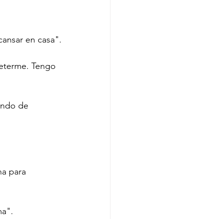
cansar en casa".
eterme. Tengo 
ando de 
a para 
ma".