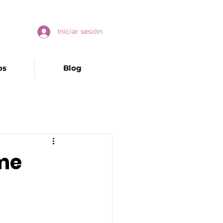
Iniciar sesión
os
Blog
rme