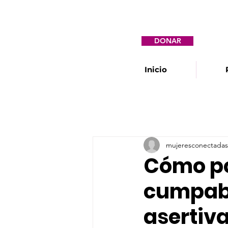
DONAR
Inicio
mujeresconectadas
Cómo po
cumpabl
asertiv