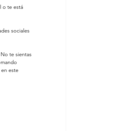
 o te está 
ades sociales 
 No te sientas 
tomando 
 en este 