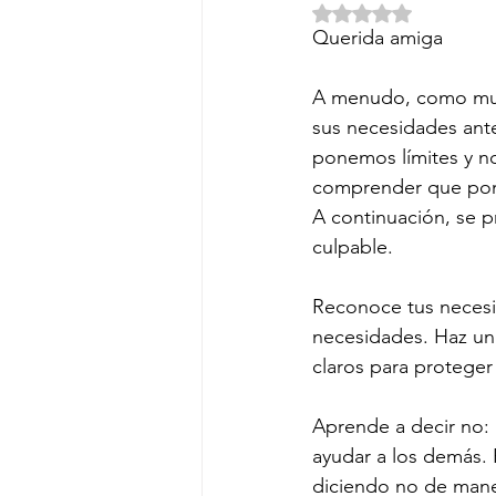
Obtuvo NaN de 5 e
Querida amiga
A menudo, como muje
sus necesidades ante
ponemos límites y n
comprender que poner
A continuación, se p
culpable.
Reconoce tus necesid
necesidades. Haz una 
claros para proteger
Aprende a decir no: D
ayudar a los demás. 
diciendo no de maner