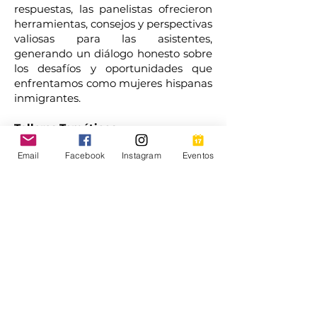
respuestas, las panelistas ofrecieron
herramientas, consejos y perspectivas
valiosas para las asistentes,
generando un diálogo honesto sobre
los desafíos y oportunidades que
enfrentamos como mujeres hispanas
inmigrantes.
Talleres Temáticos
Email
Facebook
Instagram
Eventos
A lo largo del día, se llevaron a cabo
talleres educativos enfocados en
temas fundamentales para el
bienestar integral de las mujeres:
Violencia de género
Salud sexual y reproductiva
Amor y tipos de apego
Salud mental en adolescentes y
jóvenes