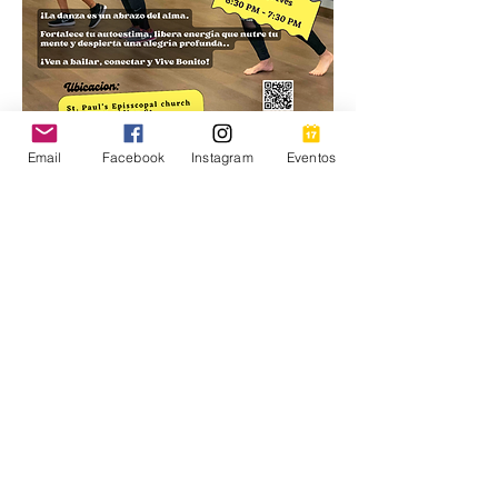
Email
Facebook
Instagram
Eventos
Mujeres Conectadas te invita a 
VIVE 
BONITO
, una nueva serie de 
talleres 
de bienestar y salud mental
, creados 
especialmente para 
mujeres jóvenes y 
adultas
.
📍 
Lugar:
 St. Paul’s Episcopal Church – 
6050 N Meridian St, Indianapolis, IN
☎️ 
Teléfono de Contacto:
 +1 317 998 
0480
📅 
Iniciamos en octubre 2025 | 1 vez 
por semana
✅ 
Gratuito