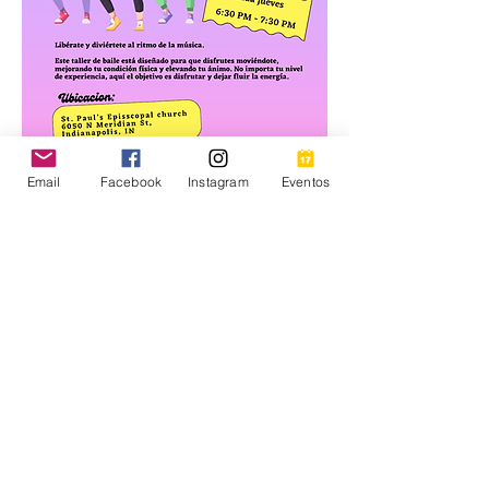
Email
Facebook
Instagram
Eventos
Mujeres Conectadas te invita a 
VIVE 
BONITO
, una nueva serie de 
talleres 
de bienestar y salud mental
, creados 
especialmente para 
mujeres jóvenes y 
adultas
.
📍 
Lugar:
 St. Paul’s Episcopal Church – 
6050 N Meridian St, Indianapolis, IN
📅 
Iniciamos en octubre | 1 vez por 
semana
✅ 
Gratuito
✨ 
VIVE BONITO – Porque tu bienestar 