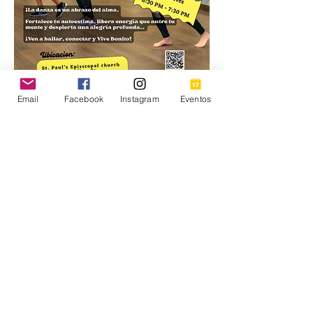
Email
Facebook
Instagram
Eventos
Mujeres Conectadas te invita a 
VIVE 
BONITO
, una nueva serie de 
talleres 
de bienestar y salud mental
, creados 
especialmente para 
mujeres jóvenes y 
adultas
.
📍 
Lugar:
 St. Paul’s Episcopal Church – 
6050 N Meridian St, Indianapolis, IN
☎️ 
Teléfono de Contacto:
 +1 317 998 
0480
📅 
Iniciamos en octubre 2025 | 1 vez 
por semana
✅ 
Gratuito