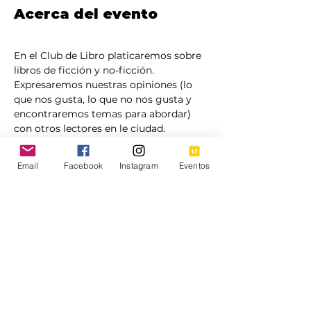
Acerca del evento
En el Club de Libro platicaremos sobre 
libros de ficción y no-ficción. 
Expresaremos nuestras opiniones (lo 
que nos gusta, lo que no nos gusta y 
encontraremos temas para abordar) 
con otros lectores en le ciudad.
Aquellos que se registren recibirán 
Email
Facebook
Instagram
Eventos
instrucciones por correo electrónico 
aproximadamente 24 horas antes del 
evento.
Mostrar más
Este evento tiene un grupo. Puedes
unirte al grupo una vez que te registres
en el evento.