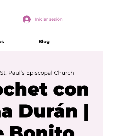
Iniciar sesión
os
Blog
 
St. Paul’s Episcopal Church
ochet con
a Durán |
e Bonito