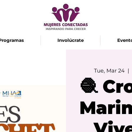
Programas
Involúcrate
Event
Tue, Mar 24
  | 
🧶 Cr
Marin
Viv