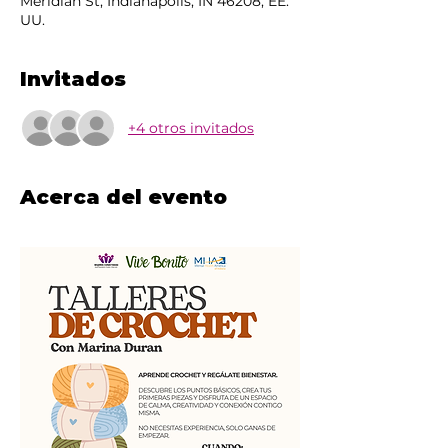
Meridian St, Indianapolis, IN 46208, EE.
UU.
Invitados
+4 otros invitados
Acerca del evento