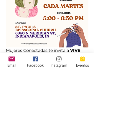
Mujeres Conectadas te invita a 
VIVE 
BONITO
, una nueva serie de 
talleres 
de bienestar y salud mental
, creados 
Email
Facebook
Instagram
Eventos
especialmente para 
mujeres jóvenes y 
adultas
.
📍 
Lugar:
 St. Paul’s Episcopal Church – 
6050 N Meridian St, Indianapolis, IN
📅 
Iniciamos en octubre | 1 vez por 
semana
✅ 
Gratuito
✨ 
VIVE BONITO – Porque tu bienestar 
también importa.