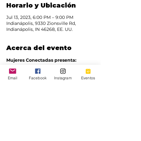
Horario y Ubicación
Jul 13, 2023, 6:00 PM – 9:00 PM
Indianápolis, 9330 Zionsville Rd,
Indianápolis, IN 46268, EE. UU.
Acerca del evento
Mujeres Conectadas presenta:
 Aprovechando el poder de CHATGPT
Puntos principales del taller:
Email
Facebook
Instagram
Eventos
 Introducción a 
CHATGPT
 : 
fundamentos y capacidades.
 Uso práctico en la vida diaria: 
escritura, generación de ideas y 
comunicación efectiva.
 Potenciando el éxito profesional: 
aplicaciones en diversas industrias 
y casos de éxito.
Mostrar más