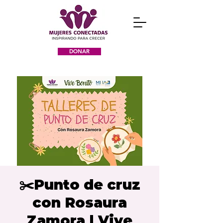
DONAR
✂️Punto de cruz
con Rosaura
Zamora | Vive