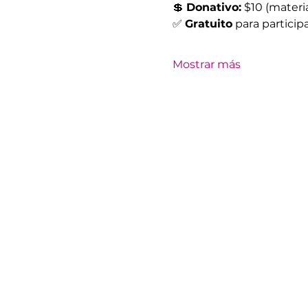
💲 
Donativo:
 $10 (materia
✅ 
Gratuito
 para particip
Mostrar más