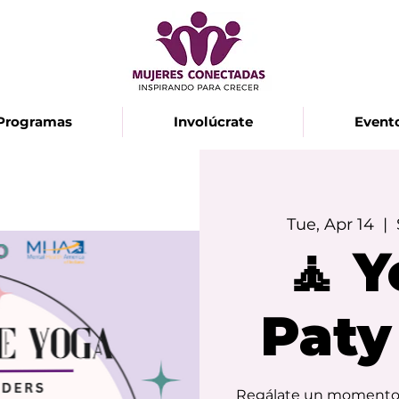
Programas
Involúcrate
Event
Tue, Apr 14
  |  
🧘 
Paty
Regálate un momento de