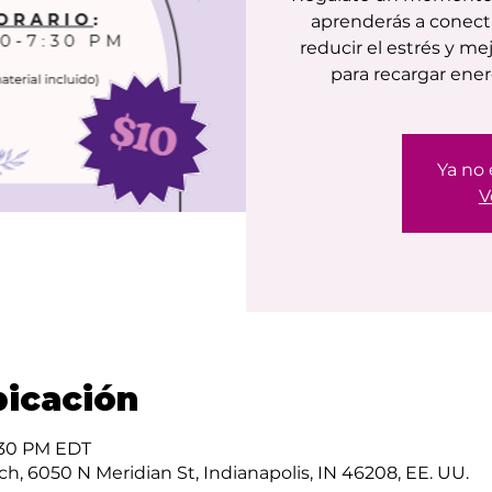
aprenderás a conecta
reducir el estrés y me
para recargar ene
Ya no 
V
bicación
7:30 PM EDT
ch, 6050 N Meridian St, Indianapolis, IN 46208, EE. UU.