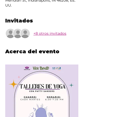
Meridian St, Indianapolis, IN 46208, EE.
UU.
Invitados
+8 otros invitados
Acerca del evento