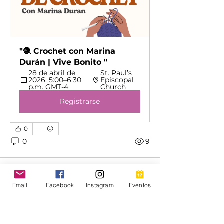
"🧶 Crochet con Marina 
Durán | Vive Bonito "
28 de abril de 
St. Paul’s 
2026, 5:00–6:30 
Episcopal 
p.m. GMT-4
Church
Registrarse
0
0
9
Rocio Garcia-Colmenero
26 de septiembre de 2025
Email
Facebook
Instagram
Eventos
Welcome to our group 
🧶 Crochet 
Acerca de
con Marina Durán Group!
 A space 
Welcome to the group! You can
for us to connect and share with 