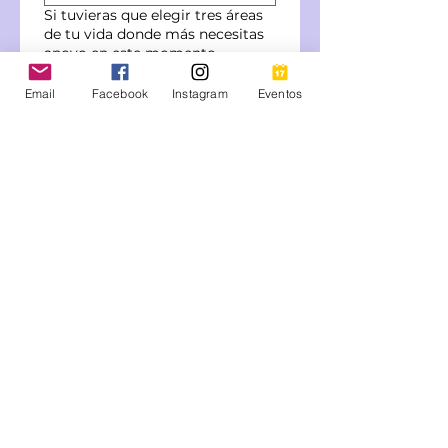
Si tuvieras que elegir tres áreas
de tu vida donde más necesitas
apoyo en este momento
(ejemplo: salud, economía,
autoestima, relaciones,
Email
Facebook
Instagram
Eventos
liderazgo), ¿cuáles serían y por
qué?
*
¿Qué crees que perderías si no
pudieras participar en este
programa?
*
Submit