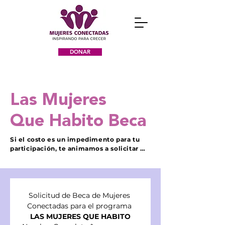
DONAR
Las Mujeres
Que Habito Beca
Si el costo es un impedimento para tu 
participación, te animamos a solicitar 
una beca. Nuestro objetivo es hacer el 
programa accesible para todas. Recibirás 
una respuesta en el transcurso de una 
semana. Todas las becas se asignan 
según el espacio disponible en el 
Solicitud de Beca de Mujeres 
programa.
Conectadas para el programa 
LAS MUJERES QUE HABITO