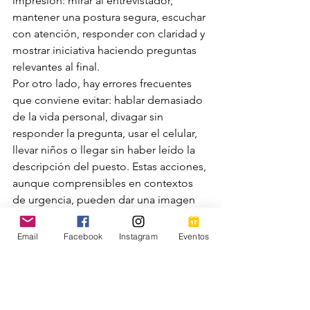
impresión: mirar al entrevistador, 
mantener una postura segura, escuchar 
con atención, responder con claridad y 
mostrar iniciativa haciendo preguntas 
relevantes al final.
Por otro lado, hay errores frecuentes 
que conviene evitar: hablar demasiado 
de la vida personal, divagar sin 
responder la pregunta, usar el celular, 
llevar niños o llegar sin haber leído la 
descripción del puesto. Estas acciones, 
aunque comprensibles en contextos 
de urgencia, pueden dar una imagen 
de poca preparación.
Email
Facebook
Instagram
Eventos
Ensayar fortalece la 
voz y la seguridad
Practicar las respuestas en voz alta 