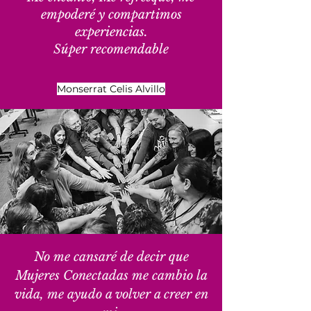
empoderé y compartimos
experiencias.
Súper recomendable
Monserrat Celis Alvillo
No me cansaré de decir que
Mujeres Conectadas me cambio la
vida, me ayudo a volver a creer en