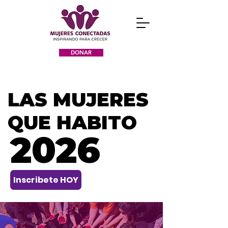
DONAR
LAS MUJERES
LAS MUJERES
QUE HABITO
QUE HABITO
2026
2026
Inscribete HOY