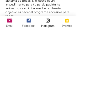
Sistema de Becas: Si el costo es un
impedimento para tu participación, te
animamos a solicitar una beca. Nuestro
objetivo es hacer el programa accesible para
todas.
Aplica
AQUI
Email
Facebook
Instagram
Eventos
Las plazas son limitadas para
asegurar una experiencia
personalizada y profundamente
enriquecedora