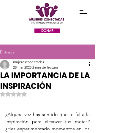
DONAR
Entrada
mujeresconectadas
28 mar 2023
2 min de lectura
LA IMPORTANCIA DE LA
INSPIRACIÓN
Obtuvo NaN de 5 estrellas.
¿Alguna vez has sentido que te falta la 
inspiración para alcanzar tus metas? 
¿Has experimentado momentos en los 