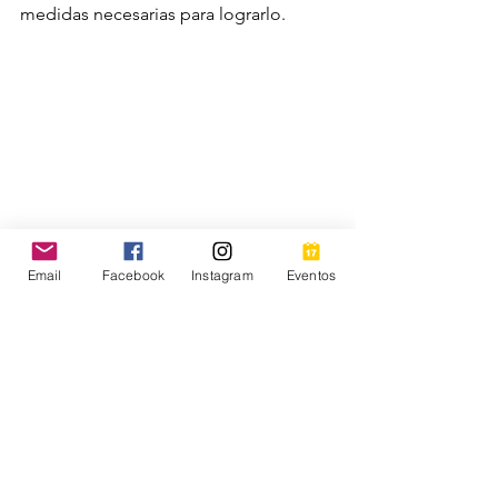
medidas necesarias para lograrlo.
Email
Facebook
Instagram
Eventos
Así que si estás buscando inspiración, 
acción, únete a Mujeres Conectadas. Te 
aseguramos que encontrarás el apoyo, 
la motivación y los recursos que 
necesitas para alcanzar tus metas más 
grandes y cuidar de ti misma en el 
camino. ¡Es hora de que te dediques a 
ti y alcances todo lo grandiosa que eres 
capaz de ser!