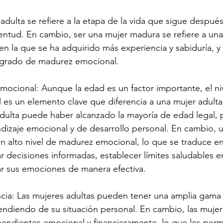
dulta se refiere a la etapa de la vida que sigue después
ventud. En cambio, ser una mujer madura se refiere a una
 en la que se ha adquirido más experiencia y sabiduría, y
 grado de madurez emocional.
emocional: Aunque la edad es un factor importante, el ni
 es un elemento clave que diferencia a una mujer adulta
ulta puede haber alcanzado la mayoría de edad legal, p
dizaje emocional y de desarrollo personal. En cambio, 
n alto nivel de madurez emocional, lo que se traduce e
 decisiones informadas, establecer límites saludables e
ar sus emociones de manera efectiva.
cia: Las mujeres adultas pueden tener una amplia gama 
ndiendo de su situación personal. En cambio, las muje
endientes emocional y financieramente, lo que les perm