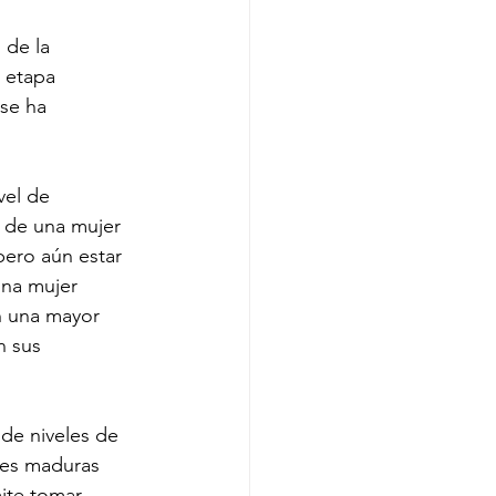
 de la 
 etapa 
 se ha 
vel de 
 de una mujer 
ero aún estar 
una mujer 
n una mayor 
n sus 
de niveles de 
res maduras 
ite tomar 