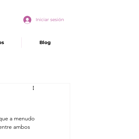
Iniciar sesión
os
Blog
nque a menudo 
 entre ambos 