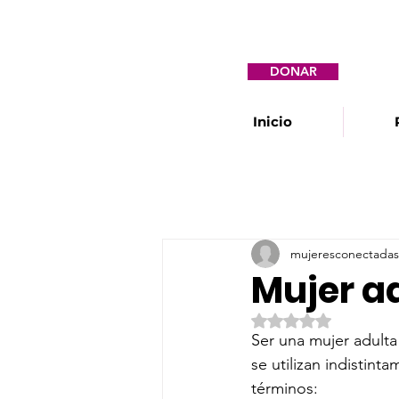
DONAR
Inicio
mujeresconectadas
Mujer a
Obtuvo NaN de 5 e
Ser una mujer adult
se utilizan indistin
términos: